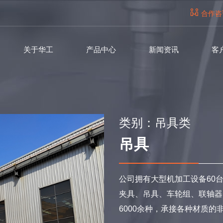
合作咨
关于华工
产品中心
新闻资讯
客
钢包车产品
车轮组
公司简介
福利待遇
类别：吊具类
联系方式
欧式驱动类
卷筒组类
吊具
企业文化
集团资讯
时政要闻
职位需求
在线留言
吊钩滑轮
欧式端梁
资质荣誉
行业资讯
党建动态
用人理念
地图导航
抓斗类
吊具类
公司拥有大型机加工设备60
生产设备
招聘流程
夹具、吊具、车轮组、联轴器
运行机构类
6000余种，承接各种材质的